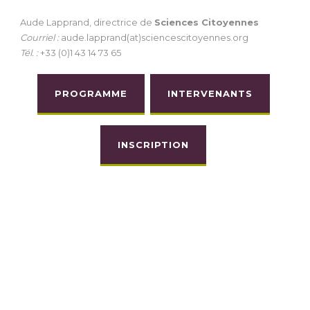
Aude Lapprand, directrice de
Sciences Citoyennes
Courriel :
aude.lapprand(at)sciencescitoyennes.org
Tél. :
+33 (0)1 43 14 73 65
PROGRAMME
INTERVENANTS
INSCRIPTION