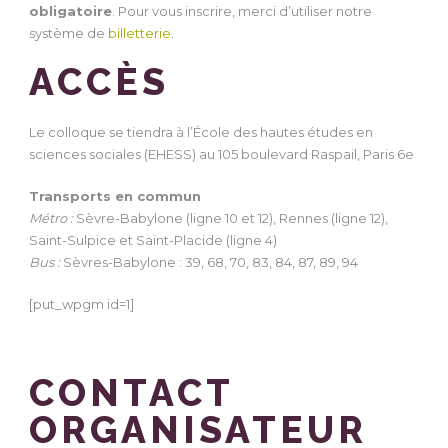
obligatoire
. Pour vous inscrire, merci d’utiliser notre
système de
billetterie
.
ACCÈS
Le colloque se tiendra à l’École des hautes études en
sciences sociales (EHESS) au 105 boulevard Raspail, Paris 6e
Transports en commun
Métro :
Sèvre-Babylone (ligne 10 et 12), Rennes (ligne 12),
Saint-Sulpice et Saint-Placide (ligne 4)
Bus :
Sèvres-Babylone : 39, 68, 70, 83, 84, 87, 89, 94
[put_wpgm id=1]
CONTACT
ORGANISATEUR