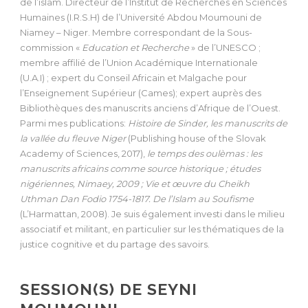
de l’islam. Directeur de l’Institut de Recherches en Sciences
Humaines (I.R.S.H) de l’Université Abdou Moumouni de
Niamey – Niger. Membre correspondant de la Sous-
commission «
Education et Recherche
» de l’UNESCO ;
membre affilié de l’Union Académique Internationale
(U.A.I) ; expert du Conseil Africain et Malgache pour
l’Enseignement Supérieur (Cames); expert auprès des
Bibliothèques des manuscrits anciens d’Afrique de l’Ouest.
Parmi mes publications:
Histoire de Sinder, les manuscrits de
la vallée du fleuve Niger
(Publishing house of the Slovak
Academy of Sciences, 2017),
le temps des oulèmas : les
manuscrits africains comme source historique ; études
nigériennes, Nimaey, 2009 ; Vie et œuvre du Cheikh
Uthman Dan Fodio 1754-1817. De l’Islam au Soufisme
(L’Harmattan, 2008). Je suis également investi dans le milieu
associatif et militant, en particulier sur les thématiques de la
justice cognitive et du partage des savoirs.
SESSION(S) DE SEYNI